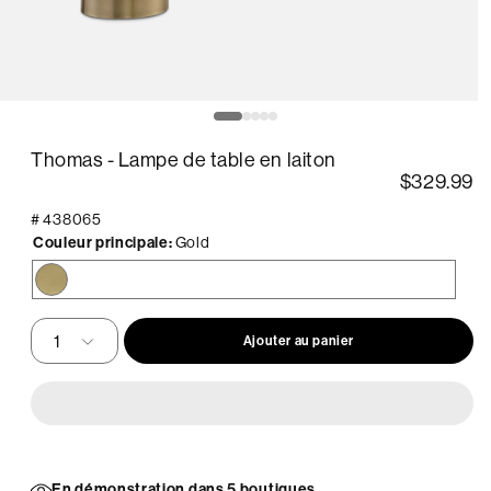
uvrir
O
le
édia
m
Thomas - Lampe de table en laiton
2
ans
d
$329.99
ne
u
enêtre
f
#
438065
odale
m
Couleur principale:
Gold
Gold
Ajouter au panier
En démonstration dans 5 boutiques