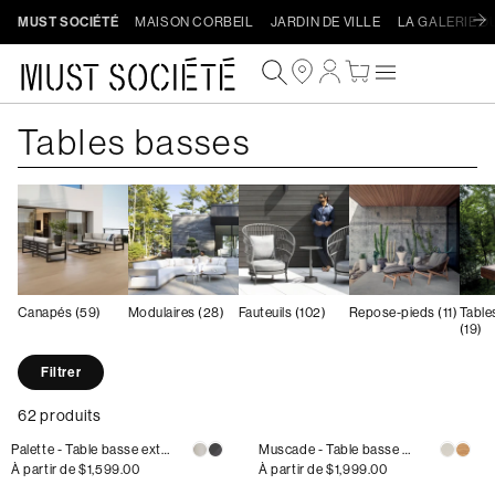
Ignorer
MUST SOCIÉTÉ
MAISON CORBEIL
JARDIN DE VILLE
LA GALERIE D
et
passer
Connexion
Panier
au
contenu
Collection:
Tables basses
Procéder au paiement
Canapés (59)
Modulaires (28)
Fauteuils (102)
Repose-pieds (11)
Table
(19)
Filtrer
62 produits
Palette - Table basse extérieure en céramique
Muscade - Table basse extérieure en aluminium
Prix
À partir de
$1,599.00
Prix
À partir de
$1,999.00
habituel
habituel