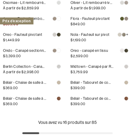
Osomae - Lit rembourré en tissu
Oliver - Lit rembourré ivoire
Prix
À partir de
$2,859.99
Prix
À partir de
$1,999.00
habituel
habituel
Amora - Fauteuil rembourré pivotant
Flora - Fauteuil pivotant
Prix d’exception
Prix
$899.00
Prix
$849.00
habituel
habituel
+
Oreo - Fauteuil pivotant
Nola - Fauteuil sur pivot
Prix
$1,449.99
Prix
$1,199.00
habituel
habituel
Ondo - Canapé sectionnel
Oreo - canapé en tissu
Prix
$3,399.00
Prix
$2,599.00
habituel
habituel
Berlin Collection - Canapé modulaire en tissu
Midtown - Canapé par Romano
Prix
À partir de
$2,998.00
Prix
$3,759.99
habituel
habituel
Bélair - Chaise de salle à manger
Bélair - Tabouret de comptoir
Prix
$369.00
Prix
$399.00
habituel
habituel
Bélair - Chaise de salle à manger en imitation de cuir
Bélair - Tabouret de comptoir en imitation de cuir
Prix
$369.00
Prix
$399.00
habituel
habituel
Vous avez vu
16
produits sur
85