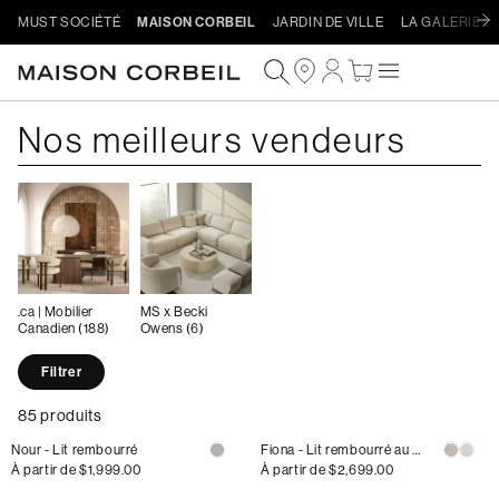
Ignorer
MUST SOCIÉTÉ
MAISON CORBEIL
JARDIN DE VILLE
LA GALERIE D
et
passer
Connexion
Panier
au
contenu
Collection:
Nos meilleurs vendeurs
Procéder au paiement
.ca | Mobilier
MS x Becki
Canadien (188)
Owens (6)
Filtrer
85 produits
Nour - Lit rembourré
Fiona - Lit rembourré au rêvement bouclé
Prix
À partir de
$1,999.00
Prix
À partir de
$2,699.00
habituel
habituel