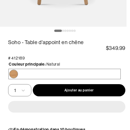
uvrir
O
le
édia
m
Soho - Table d'appoint en chêne
2
ans
d
$349.99
ne
u
enêtre
f
#
412189
odale
m
Couleur principale:
Natural
Natural
Ajouter au panier
En démonstration dans 10 boutiques