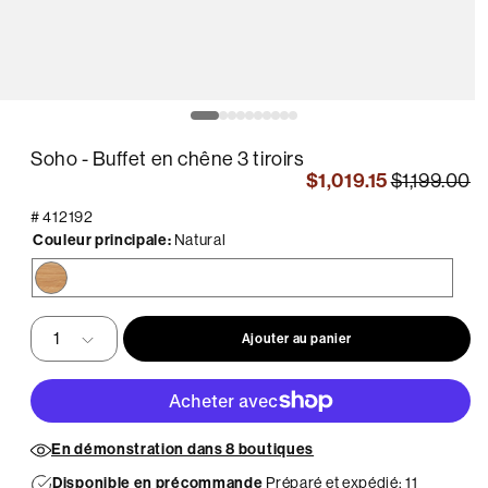
uvrir
O
le
édia
m
Soho - Buffet en chêne 3 tiroirs
2
ans
d
$1,019.15
$1,199.00
ne
u
enêtre
f
#
412192
odale
m
Couleur principale:
Natural
Natural
Ajouter au panier
En démonstration dans 8 boutiques
Disponible en précommande
Préparé et expédié: 11