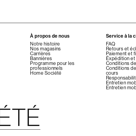
À propos de nous
Service à la c
Notre histoire
FAQ
Nos magasins
Retours et é
Carrières
Paiement et 
Bannières
Éxpédition et 
Programme pour les
Conditions de
professionnels
Conditions d
Home Société
cours
Responsabilit
Entretien mobi
Entretien mobi
IÉTÉ