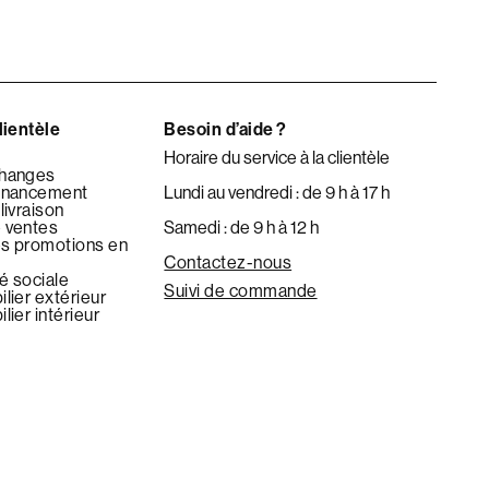
lientèle
Besoin d’aide ?
Horaire du service à la clientèle
changes
financement
Lundi au vendredi : de 9 h à 17 h
livraison
 ventes
Samedi : de 9 h à 12 h
es promotions en
Contactez-nous
é sociale
Suivi de commande
lier extérieur
lier intérieur