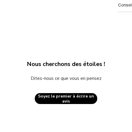
média
Conseil
2
dans
une
fenêtre
modale
Nous cherchons des étoiles !
Dites-nous ce que vous en pensez
Soyez le premier à écrire un
avis