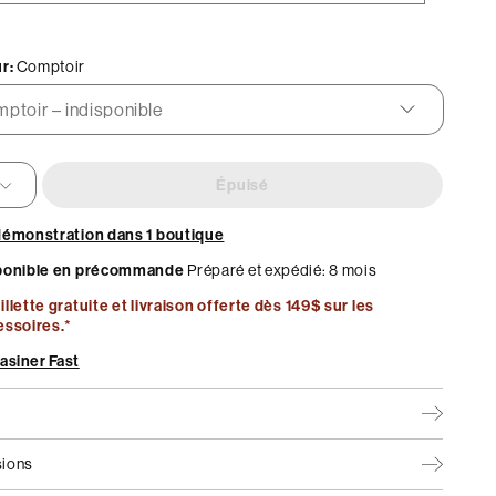
oal
Bureau
te
Meilleurs vendeurs
ée
r:
Comptoir
Collection Maison par MUST
onible
Épuisé
démonstration dans 1 boutique
ponible en précommande
Préparé et expédié: 8 mois
llette gratuite et livraison offerte dès 149$ sur les
essoires.*
asiner Fast
ions