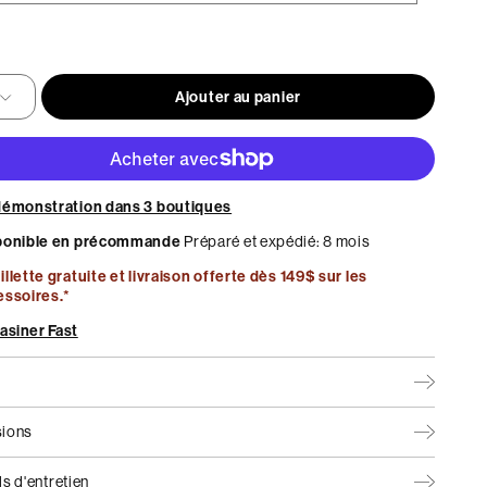
on
Bureau
te
Meilleurs vendeurs
ée
Collection Maison par MUST
Ajouter au panier
onible
démonstration dans 3 boutiques
ponible en précommande
Préparé et expédié: 8 mois
llette gratuite et livraison offerte dès 149$ sur les
essoires.*
asiner Fast
ions
s d'entretien