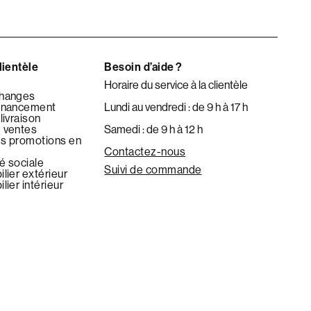
lientèle
Besoin d’aide ?
Horaire du service à la clientèle
changes
financement
Lundi au vendredi : de 9 h à 17 h
livraison
 ventes
Samedi : de 9 h à 12 h
es promotions en
Contactez-nous
é sociale
Suivi de commande
lier extérieur
lier intérieur