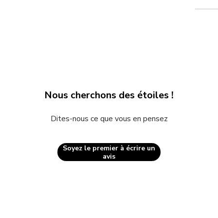
média
2
dans
une
fenêtre
modale
Nous cherchons des étoiles !
Dites-nous ce que vous en pensez
Soyez le premier à écrire un
avis