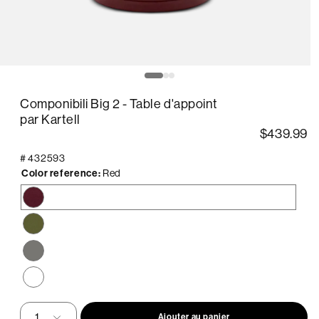
uvrir
O
le
édia
m
Componibili Big 2 - Table d'appoint
2
ans
d
par Kartell
ne
u
$439.99
enêtre
f
odale
m
#
432593
Color reference:
Red
Red
Green
Dove
Grey
White
Ajouter au panier