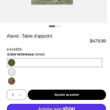
uvrir
O
le
édia
m
Aland - Table d'appoint
2
ans
d
$479.99
ne
u
enêtre
f
#
414828
odale
m
Color reference:
Green
Green
Off
White
Brown
Ajouter au panier