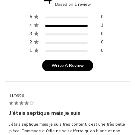
Based on 1 review
5
0
4
1
3
0
2
0
1
0
Write A Review
Publ
11/06/26
dat
J’étais septique mais je suis
J’étais septique mais je suis tres content, c’est une très belle
pièce. Dommage qu’elle ne soit offerte qu’en blanc et non