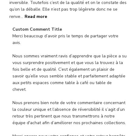
inversible. Toutefois c’est de la qualité et on le constate des
qu’on la déballe. Elle n’est pas trop légèrete donc ne se
renve...
Read more
Com
Custom Comment Title
by
Merci beaucoup d’avoir pris le temps de partager votre 
Stor
avis.

Own
on
Nous sommes vraiment ravis d’apprendre que la pièce a su 
Rev
vous surprendre positivement et que vous la trouvez à la 
by
fois belle et de qualité. C’est également un plaisir de 
Cus
savoir qu’elle vous semble stable et parfaitement adaptée 
Com
aux petits espaces comme table à café ou table de 
Titl
chevet.

on
Fri
Nous prenons bien note de votre commentaire concernant 
Jun
la couleur unique et l’absence de réversibilité il s’agit d’un 
19
retour très pertinent que nous transmettrons à notre 
202
équipe d'achat afin d’améliorer nos prochaines collections.
