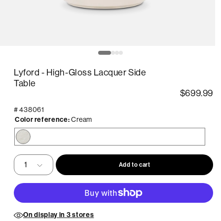
pen
O
edia
m
2
Lyford - High-Gloss Lacquer Side
in
odal
m
Table
$699.99
#
438061
Color reference:
Cream
Cream
Add to cart
On display in 3 stores