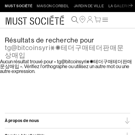
Ignorer
MUST SOCIÉTÉ
MAISON CORBEIL
JARDIN DE VILLE
LA GALERIE D
et
passer
Connexion
Panier
au
contenu
Résultats de recherche pour
tg@bitcoinsyri⨳✺테더구매테더판매문
상매입
Aucun résultat trouvé pour « tg@bitcoinsyri⨳✺테더구매테더판매
문상매입 ». Vérifiez l'orthographe ou utilisez un autre mot ou une
autre expression.
Procéder au paiement
À propos de nous