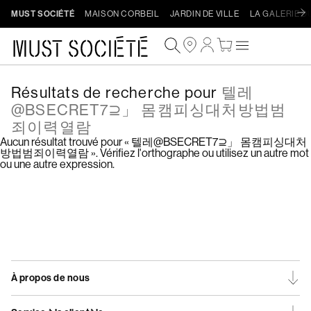
Ignorer
MUST SOCIÉTÉ
MAISON CORBEIL
JARDIN DE VILLE
LA GALERIE D
et
passer
Connexion
Panier
au
contenu
Résultats de recherche pour
텔레
@BSECRET7⊇」 몸캠피싱대처방법범
죄이력열람
Aucun résultat trouvé pour « 텔레@BSECRET7⊇」 몸캠피싱대처
방법범죄이력열람 ». Vérifiez l'orthographe ou utilisez un autre mot
ou une autre expression.
Procéder au paiement
À propos de nous