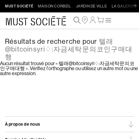
Ignorer
MUST SOCIÉTÉ
MAISON CORBEIL
JARDIN DE VILLE
LA GALERIE D
et
passer
Connexion
Panier
au
contenu
Résultats de recherche pour
텔래
@bitcoinsyri♢:자금세탁문의코인구매대
행
Aucun résultat trouvé pour « 텔래@bitcoinsyri♢:자금세탁문의코
인구매대행 ». Vérifiez l'orthographe ou utilisez un autre mot ou une
autre expression.
Procéder au paiement
À propos de nous